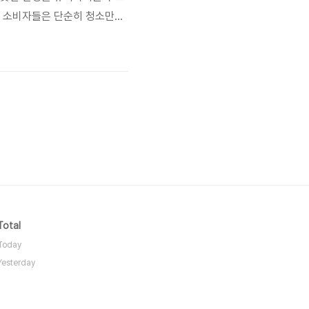
. 소비자들은 단순히 청소만이
약 및 가격 비교가 활발해지고 있
비용 대비 효율적인 청소 서비
Total
Today
Yesterday