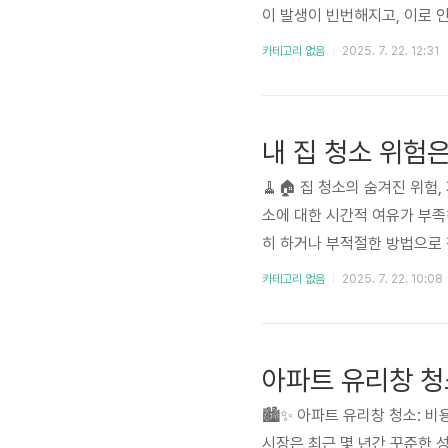
이 발생이 빈번해지고, 이로 
소비자들은 단순히 냄새만 제거
카테고리 없음
2025. 7. 22. 12:31
는 친환경적인 성분, 장기간 
어 건강과 주거 환경에 직접적인
내 집 청소 위험
🧹🏠 집 청소의 숨겨진 위험
소에 대한 시간적 여유가 부족
히 하거나 부적절한 방법으로 
대한 정보와 제품에 대한 니즈
카테고리 없음
2025. 7. 22. 10:08
지, 세균 등에 대한 우려가 
고 효과적인 청소 방법 및 제..
아파트 유리창 청
🏙️✨ 아파트 유리창 청소: 
시장은 최근 몇 년간 꾸준한 